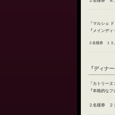
２名様券 ８
「マルシェ ド
『メインディ
２名様券 １３
『ディナー
「カトリーヌ
『本格的なフ
２名様券 ２