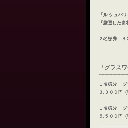
「ル シュバ
『厳選した食
２名様券 ３
『グラスワ
１名様分 「
３,３００円
１名様分 「
５,５００円